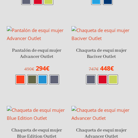
original
actual
original
actual
era:
es:
era:
es:
427€.
256€.
460€.
276€.
Pantalón de esquí mujer
Chaqueta de esquí mujer
Advancer Outlet
Baciver Outlet
El
El
El
El
294
€
448
€
490
€
747
€
precio
precio
precio
precio
original
actual
original
actual
era:
es:
era:
es:
490€.
294€.
747€.
448€.
Chaqueta de esquí mujer
Chaqueta de esquí mujer
Blue Edition Outlet
Advancer Outlet