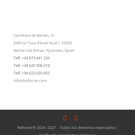
Carretera de Betren, 31
Edificio Tuca d’Aran local 1 25539
Betren Val d’Aran, Pyrenees, Spain
Telf. +34 973 641 220
Telf. +34 620 508 219
Telf. +34 623 020 852
info@reforcer.com
Reforcer® 2026 -2027 - Todos los derechos reservados /