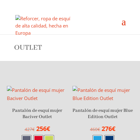
OUTLET
Pantalón de esquí mujer
Pantalón de esquí mujer Blue
Baciver Outlet
Edition Outlet
El
El
El
El
256
€
276
€
427
€
460
€
precio
precio
precio
precio