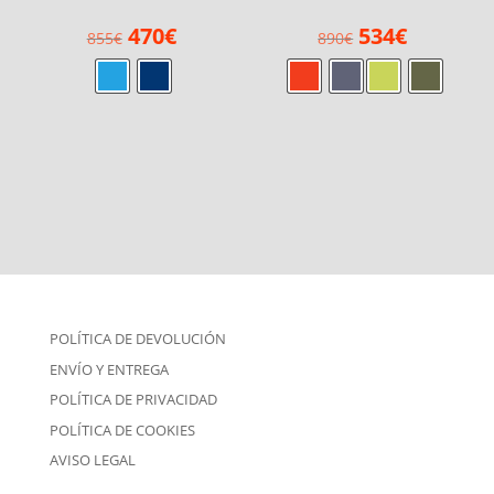
El
El
El
El
470
€
534
€
855
€
890
€
precio
precio
precio
precio
original
actual
original
actual
era:
es:
era:
es:
855€.
470€.
890€.
534€.
POLÍTICA DE DEVOLUCIÓN
ENVÍO Y ENTREGA
POLÍTICA DE PRIVACIDAD
POLÍTICA DE COOKIES
AVISO LEGAL